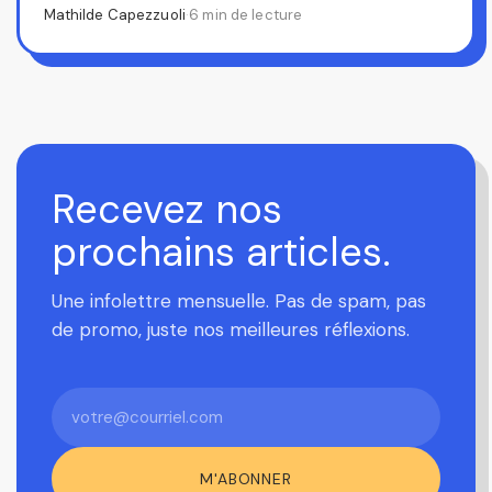
Mathilde Capezzuoli
·
6 min de lecture
Recevez nos
prochains articles.
Une infolettre mensuelle. Pas de spam, pas
de promo, juste nos meilleures réflexions.
Votre
courriel
M'ABONNER