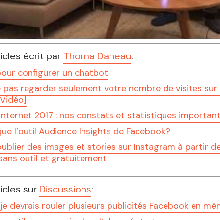
ticles écrit par
Thoma Daneau
:
pour configurer un chatbot
e pas regarder seulement votre nombre de visites sur
[Vidéo]
nternet 2017 : nos constats et statistiques importan
ue l’outil Audience Insights de Facebook?
lier des images et stories sur Instagram à partir d
sans outil et gratuitement
ticles sur
Discussions
:
je devrais rouler plusieurs publicités Facebook en m