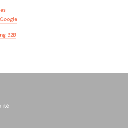
tes
 Google
ing B2B
lité