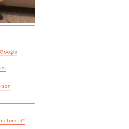
 Google
tes
e son
ême temps?