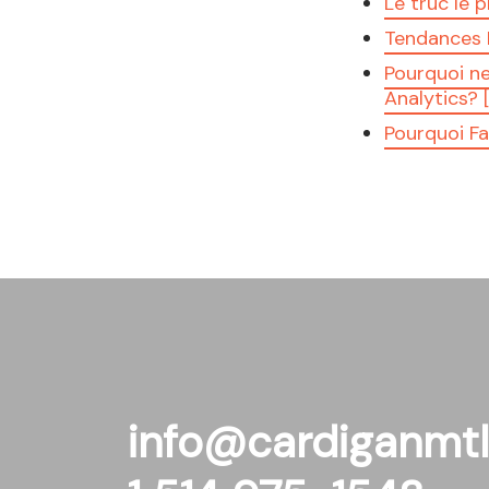
Le truc le 
Tendances I
Pourquoi n
Analytics? 
Pourquoi F
info@cardiganmt