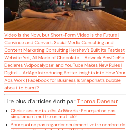
Video Is the Now, but Short-Form Video Is the Future |
Convince and Convert: Social Media Consulting and
Content Marketing Consulting
Hershey’s Built Its Tastiest
Website Yet, All Made of Chocolate – Adweek
PewDiePie
Declares ‘Adpocalypse’ and YouTube Makes New Rules |
Digital – AdAge
Introducing Better Insights into How Your
Ads Work | Facebook for Business
Is Snapchat’s bubble
about to burst?
Lire plus d’articles écrit par
Thoma Daneau
:
Choisir ses mots-clés AdWords : Pourquoi ne pas
simplement mettre un mot-clé!
Pourquoi ne pas regarder seulement votre nombre de