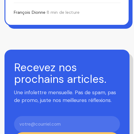
une région) desservie…
François Dionne
·
8 min de lecture
Recevez nos
prochains articles.
Une infolettre mensuelle. Pas de spam, pas
de promo, juste nos meilleures réflexions.
Votre
courriel